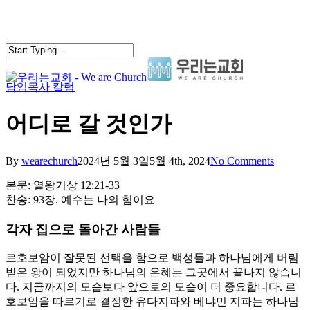
Skip
to
main
content
담임목사 칼럼
search
Menu
어디로 갈 것인가
By
wearechurch
2024년 5월 3일
5월 4th, 2024
No Comments
본문: 열왕기상 12:21-33
찬송: 93장. 예수는 나의 힘이요
각자 집으로 돌아간 사람들
르호보암이 잘못된 선택을 함으로 백성들과 하나님에게 버림
받은 왕이 되었지만 하나님의 은혜는 그곳에서 끝나지 않습니
다. 지금까지의 모습보다 앞으로의 모습이 더 중요합니다. 르
호보암을 따르기로 결정한 유다지파와 베냐민 지파는 하나님