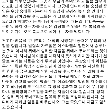
교회를 세우셨습니다. 그곳에 주님이 무너뜨리고 싶은 원수의
견고한 진이 있었기 때문입니다. 그곳에 안디바라는 충성된 증
인은 우상 숭배를 거부하다가 뜨겁게 달궈진 놋쇠 솥 안에서
죽임을 당하였습니다. 그들은 왜 그렇게 안디바를 미워했을까
요? 그와 함께하시는 하나님이 두려웠기 때문입니다. 죽음을
두려워 하지 않는 자를 세상은 감당할 수 없습니다. 복음의 증
인이 된다는 것은 복음으로 살아내는 자를 말합니다.
견고한 믿음을 무너뜨리는 대적의 치명적인 공격은 우리의 약
점을 향합니다. 발람의 가르침은 이스라엘의 정면에서 승부하
는 것이 아니라 뒤에서 승리한 자들을 뒤에서 무너뜨리는 것이
었습니다. 하나님의 이름을 대적하지 못하게 하지만 자기가 선
줄로 여기는 자들은 쉽게 무너질 것입니다. 우상숭배의 위험은
우리의 헛된 욕망과 깊은 연관이 있습니다. 발람은 자신을 향
한 칭찬과 금은 보화에 약한 자였습니다. 하나님의 말씀에 순
종하는 자 같지만 실상은 선물에 마음을 빼앗긴 채로 말하는
나귀의 경고를 들어야 했습니다. 이스라엘이 발람의 저주를 이
기고 하나님의 도우심으로 그 땅을 통과할 때 음란에 무너집니
다. 니골라당의 가르침을 따르는 자들이 이와 같습니다. 영적
인 승리 뒤에 무너뜨리는 탐욕의 유혹을 조심해야 합니다. 안
디바가 지켜낸 믿음을 배우십시오. 그는 죽었으나 지금도 말하
고 있습니다.