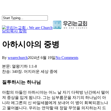
Skip
to
main
content
담임목사 칼럼
search
Menu
아하시야의 중병
By
wearechurch
2024년 6월 19일
No Comments
본문: 열왕기하 1:1-8
찬송: 340장. 어지러운 세상 중에
질투하시는 하나님
아합의 아들인 아하시야는 어느 날 자기 다락방 난간에서 떨어
져 중상을 입게 됩니다. 그는 심부름꾼을 자기의 하나님이 아
니라 에그론의 신 바알세붑에게 보내어 이 병이 회복되겠느냐
고 물어봅니다. 우리는 연약할 때 정말 무엇을 의지하는지 드