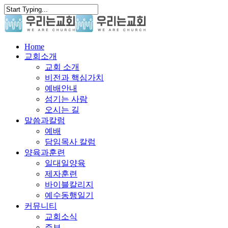
Skip
to
main
content
search
Menu
Home
교회소개
교회 소개
비전과 핵심가치
예배안내
섬기는 사람
오시는 길
말씀과칼럼
예배
담임목사 칼럼
양육과훈련
일대일양육
제자훈련
바이블칼리지
예수동행일기
커뮤니티
교회소식
주보