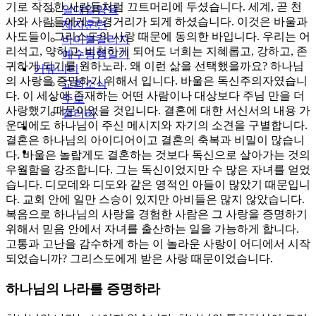
기로 작정한 사람들처럼 끄트머리에 두셨습니다. 세계, 곧 천
일대일양육
사와 사람들에게 구경거리가 되게 하셨습니다. 이것은 바울과
제자훈련
사도들이 그리스도의 사랑 때문에 동의한 바입니다. 우리는 어
바이블칼리지
리석고, 약하고, 비천하게 되어도 너희는 지혜롭고, 강하고, 존
예수동행일기
귀하게 되기를 원하노라. 왜 이런 삶을 선택했을까요? 하나님
커뮤니티
의 사랑을 증명하기 위해서 입니다. 바울은 독신주의자였습니
교회소식
다. 이 세상에 존재하는 어떤 사람이나 대상보다 주님 만을 더
주보
사랑했기 때문이었을 것입니다. 결혼에 대한 서신서의 내용 가
갤러리
운데에도 하나님이 주신 메시지와 자기의 소견을 구별합니다.
youtube
soundcloud
결혼은 하나님의 아이디어이고 결혼의 축복과 비밀이 많습니
search
다. 바울은 놀랍게도 결혼하는 것보다 독신으로 살아가는 것의
우월함을 강조합니다. 그는 독신이었지만 수 많은 자녀를 얻었
습니다. 디모데와 디도와 같은 영적인 아들이 많았기 때문입니
다. 교회 안에 일만 스승이 있지만 아비들은 많지 않았습니다.
복음으로 하나님의 사랑을 경험한 사람은 그 사랑을 증명하기
위해서 믿음 안에서 자녀를 출산하는 일을 가능하게 합니다.
고통과 고난을 감수하게 하는 이 놀라운 사랑이 어디에서 시작
되었습니까? 그리스도에게 받은 사랑 때문이었습니다.
하나님의 나라를 증명하라