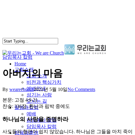
Skip
to
main
content
담임목사 칼럼
search
Menu
Home
교회소개
아버지의 마음
교회 소개
비전과 핵심가치
예배안내
By
wearechurch
2022년 5월 10일
No Comments
섬기는 사람
본문: 고전 4:9-21
오시는 길
찬송: 336장. 환난과 핍박 중에도
말씀과칼럼
예배
하나님의 사랑을 증명하라
담임목사 칼럼
담임목사 칼럼
사도들의 형편이 쉽지 않았습니다. 하나님은 그들을 마치 죽이
양육과훈련