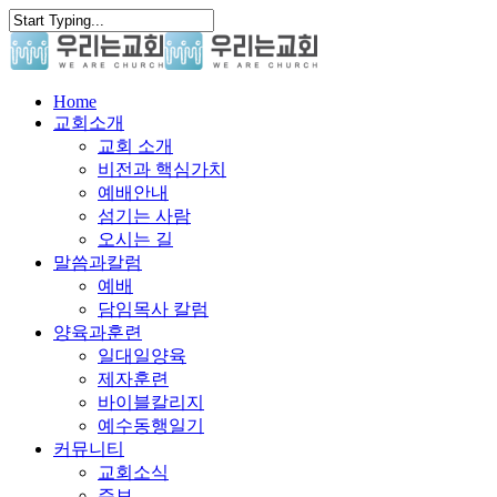
Skip
to
main
content
search
Menu
Home
교회소개
교회 소개
비전과 핵심가치
예배안내
섬기는 사람
오시는 길
말씀과칼럼
예배
담임목사 칼럼
양육과훈련
일대일양육
제자훈련
바이블칼리지
예수동행일기
커뮤니티
교회소식
주보