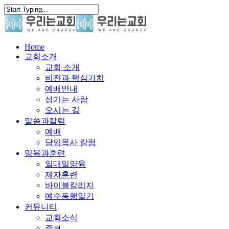
Skip
to
main
content
search
Menu
Home
교회소개
교회 소개
비전과 핵심가치
예배안내
섬기는 사람
오시는 길
말씀과칼럼
예배
담임목사 칼럼
양육과훈련
일대일양육
제자훈련
바이블칼리지
예수동행일기
커뮤니티
교회소식
주보