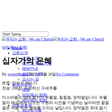
Skip
to
main
content
담임목사 칼럼
search
Menu
Home
교회소개
교회 소개
십자가의 은혜
비전과 핵심가치
예배안내
섬기는 사람
By
wearechurch
2025년 5월 26일
No Comments
오시는 길
본문: 민수기 29:1-11
말씀과칼럼
찬송: 298장. 속죄하신 구세주를
예배
담임목사 칼럼
이스라엘의 삼대 절기가 유월절, 칠칠절, 장막절입니다. 유월
담임목사 칼럼
절이 애굽에서 나오는 구원의 사건을 기념하는 날이라면 칠칠
양육과훈련
절은 처음 익은 열매를 드리는 날입니다. 장막절은 유대 절기
일대일양육