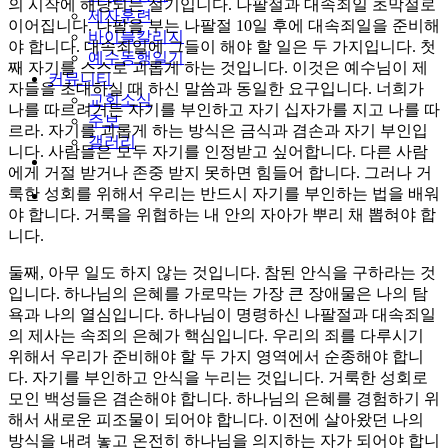
의 시작에 해당되는 절기입니다. 나팔절과 대속죄일 초막절로
제자훈련
이어집니다. 나팔을 부는 나팔절 10일 후에 대속죄일을 준비해
바이블칼리지
야 합니다. 대속죄일에 그들이 해야 할 일은 두 가지입니다. 첫
예수동행일기
째 자기를 스스로 괴롭게 하는 것입니다. 이것은 예수님이 제
커뮤니티
자들을 초대하실 때 하신 말씀과 동일한 요구입니다. 너희가
교회소식
나를 따르려거든 자기를 부인하고 자기 십자가를 지고 나를 따
주보
르라. 자기를 괴롭게 하는 방식은 금식과 겸손과 자기 부인입
갤러리
니다. 사람들은 모두 자기를 인정받고 싶어합니다. 다른 사람
youtube
soundcloud
에게 거절 받거나 존중 받지 못하면 힘들어 합니다. 그러나 거
룩한 성회를 위해서 우리는 반드시 자기를 부인하는 법을 배워
search
야 합니다. 거룩을 위협하는 내 안의 자아가 뿌리 채 뽑혀야 합
니다.
둘째, 아무 일도 하지 않는 것입니다. 참된 안식을 구하라는 것
입니다. 하나님의 은혜를 가로막는 가장 큰 장애물은 나의 탐
욕과 나의 열심입니다. 하나님이 명령하신 나팔절과 대속죄일
의 제사는 속죄의 은혜가 핵심입니다. 우리의 죄를 다루시기
위해서 우리가 준비해야 할 두 가지 영역에서 순종해야 합니
다. 자기를 부인하고 안식을 누리는 것입니다. 거룩한 성회로
모인 백성들은 겸손해야 합니다. 하나님의 은혜를 경험하기 위
해서 새로운 피조물이 되어야 합니다. 이전에 살아왔던 나의
방식을 내려 놓고 온전히 하나님을 의지하는 자가 되어야 합니