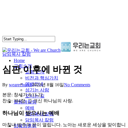
Skip
to
main
content
담임목사 칼럼
search
Menu
Home
교회소개
심판 이후에 바뀐 것
교회 소개
비전과 핵심가치
예배안내
By
wearechurch
2022년 8월 16일
No Comments
섬기는 사람
본문: 창세기 8:13-22
오시는 길
찬송: 304장. 그 크신 하나님의 사랑.
말씀과칼럼
예배
하나님이 받으시는 예배
담임목사 칼럼
담임목사 칼럼
마침내 방주의 문이 열립니다. 노아는 새로운 세상을 맞이합니
양육과훈련