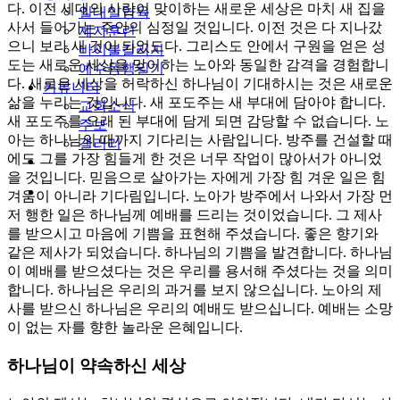
다. 이전 세대의 사람이 맞이하는 새로운 세상은 마치 새 집을
일대일양육
사서 들어가는 주인의 심정일 것입니다. 이전 것은 다 지나갔
제자훈련
으니 보라 새 것이 되었도다. 그리스도 안에서 구원을 얻은 성
바이블칼리지
도는 새로운 세상을 맞이하는 노아와 동일한 감격을 경험합니
예수동행일기
다. 새로운 세상을 허락하신 하나님이 기대하시는 것은 새로운
커뮤니티
삶을 누리는 것입니다. 새 포도주는 새 부대에 담아야 합니다.
교회소식
새 포도주를 오래 된 부대에 담게 되면 감당할 수 없습니다. 노
주보
아는 하나님의 때까지 기다리는 사람입니다. 방주를 건설할 때
갤러리
에도 그를 가장 힘들게 한 것은 너무 작업이 많아서가 아니었
youtube
soundcloud
을 것입니다. 믿음으로 살아가는 자에게 가장 힘 겨운 일은 힘
search
겨움이 아니라 기다림입니다. 노아가 방주에서 나와서 가장 먼
저 행한 일은 하나님께 예배를 드리는 것이었습니다. 그 제사
를 받으시고 마음에 기쁨을 표현해 주셨습니다. 좋은 향기와
같은 제사가 되었습니다. 하나님의 기쁨을 발견합니다. 하나님
이 예배를 받으셨다는 것은 우리를 용서해 주셨다는 것을 의미
합니다. 하나님은 우리의 과거를 보지 않으십니다. 노아의 제
사를 받으신 하나님은 우리의 예배도 받으십니다. 예배는 소망
이 없는 자를 향한 놀라운 은혜입니다.
하나님이 약속하신 세상