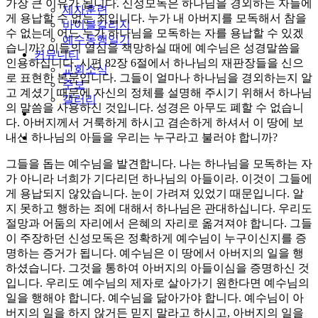
가장 큰 이유가 됩니다. 신성모독은 하나님을 경외하는 자들에
제자훈련
게 용납할 수 없는 죄입니다. 누가 내 아버지를 모독해서 참을
바이블칼리지
수 없는데 어느 누가 하나님을 모독하는 자를 용납할 수 있겠
예수동행일기
습니까? 이들의 열심을 책망하실 때에 예수님은 성경말씀을
커뮤니티
인용하십니다. 시편 82장 6절에서 하나님의 재판장들을 신으
교회소식
로 표현한 본문입니다. 그들이 얼마나 하나님을 경외하는지 알
주보
고 계셨기 때문에 자신의 정체를 설명해 주시기 위해서 하나님
갤러리
의 말씀을 사용하신 것입니다. 성경은 아무도 폐할 수 없습니
youtube
soundcloud
다. 아버지께서 거룩하게 하시고 겸손하게 하셔서 이 땅에 보
search
내신 하나님의 아들을 우리는 누구라고 불러야 합니까?
그들을 돕는 예수님을 발견합니다. 나는 하나님을 모독하는 자
가 아니라 너희가 기다리던 하나님의 아들이라. 이것이 그들에
게 용납되지 않았습니다. 눈이 가려져 있었기 때문입니다. 알
지 못하고 행하는 죄에 대해서 하나님은 관대하십니다. 우리도
절망과 어둠의 자리에서 은혜의 자리로 옮겨져야 합니다. 그들
이 주장하던 신성모독은 정확하게 예수님이 누구이신지를 증
명하는 증거가 됩니다. 예수님은 이 땅에서 아버지의 일을 행
하셨습니다. 그것을 통하여 아버지의 아들이심을 증명하신 것
입니다. 우리도 예수님의 제자로 살아가기 원한다면 예수님의
일을 행해야 합니다. 예수님을 닮아가야 합니다. 예수님이 아
버지의 일을 하지 않거든 믿지 말라고 하시고, 아버지의 일을