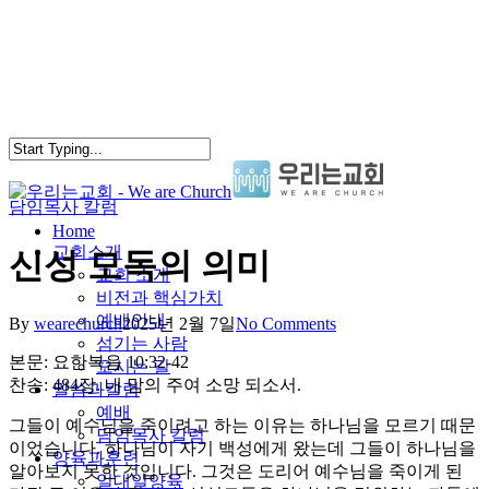
Skip
to
main
content
담임목사 칼럼
search
Menu
Home
교회소개
신성 모독의 의미
교회 소개
비전과 핵심가치
예배안내
By
wearechurch
2025년 2월 7일
No Comments
섬기는 사람
본문: 요한복음 10:32-42
오시는 길
찬송: 484장. 내 맘의 주여 소망 되소서.
말씀과칼럼
예배
그들이 예수님을 죽이려고 하는 이유는 하나님을 모르기 때문
담임목사 칼럼
이었습니다. 하나님이 자기 백성에게 왔는데 그들이 하나님을
양육과훈련
알아보지 못한 것입니다. 그것은 도리어 예수님을 죽이게 된
일대일양육