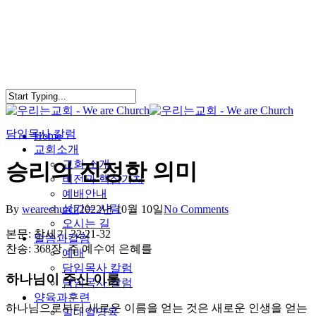
Skip
to
main
content
담임목사 칼럼
search
Menu
Home
교회소개
교회 소개
승리의 진정한 의미
비전과 핵심가치
예배안내
섬기는 사람
By
wearechurch
2022년 10월 10일
No Comments
오시는 길
본문: 창세기 32:21-32
말씀과칼럼
찬송: 368장. 주 예수여 은혜를
예배
담임목사 칼럼
하나님이 주신 이름
담임목사 칼럼
양육과훈련
하나님으로부터 새로운 이름을 얻는 것은 새로운 인생을 얻는
일대일양육