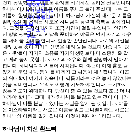
것과 동일합니다. 새로운 관계를 허락하신 놀라운 선물입니다.
제자훈련
하나님이 나에게 새로운 이름을 주시고 불러 주실 때 나는 그
바이블칼리지
이름에 합당한 존재가 됩니다. 하나님이 자신의 새로운 이름을
예수동행일기
알려주실 때 우리는 새로운 하나님의 능력과 축복을 알아갑니
커뮤니티
다. 그것을 인정하기까지 조금 시간이 걸릴 뿐입니다. 인간적
교회소식
인 방법으로 형과의 만남을 준비하던 야곱은 먼저 자기의 소유
주보
를 내어 줄 준비를 합니다. 현명한 판단입니다. 자기의 재산을
갤러리
내려 놓는 것이 자기의 생명을 내려 놓는 것보다 낫습니다. 많
youtube
soundcloud
은 사람들이 자기의 소유를 자기의 생명보다 더 소중한 줄 알
search
고 내려 놓지 못합니다. 자기의 소유와 함께 멸망하지 말아야
합니다. 하나님과의 씨름이 시작됩니다. 야곱이 이제 홀로 남
았기 때문입니다. 동이 틀 때까지 그 싸움이 계속됩니다. 야곱
의 위대함이 여기에 있습니다. 씨름이라는 것은 놓지 않았다는
것을 의미합니다. 우리도 이렇게 기도해야 합니다. 포기하지
않는 기도가 위대합니다. 당신이 할 수 있는 것보다 조금 더 나
아가야 합니다. 그때 내가 하나님을 붙잡고 있는 것이 아니라
하나님이 나를 붙잡고 있다는 사실을 알게 될 것입니다. 야곱
은 이스라엘이라는 새로운 이름을 얻고 브니엘이라는 새로운
하나님의 이름을 알게 됩니다. 이것이 위대한 승리입니다.
하나님이 치신 환도뼈