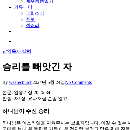
예수동행일기
커뮤니티
교회소식
주보
갤러리
youtube
soundcloud
search
담임목사 칼럼
승리를 빼앗긴 자
By
wearechurch
2024년 5월 24일
No Comments
본문: 열왕기상 20:26-34
찬송: 281장. 요나처럼 순종 않고
하나님이 주신 승리
하나님은 이스라엘을 지켜주시는 보호자입니다. 이길 수 없는 
군대를 보니 온 들판을 가득 매운 것처럼 보였고 맞은 편에 진