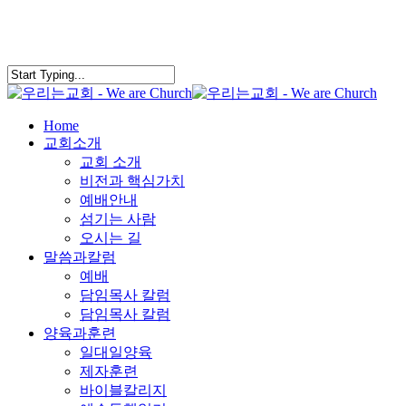
Skip
to
main
content
search
Menu
Home
교회소개
교회 소개
비전과 핵심가치
예배안내
섬기는 사람
오시는 길
말씀과칼럼
예배
담임목사 칼럼
담임목사 칼럼
양육과훈련
일대일양육
제자훈련
바이블칼리지