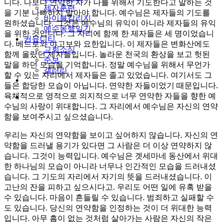
니다. 나보다 연약한 자가 나를 위해서 기도한다고 말하는 것
제자훈련
을 기분 나빠하지 말아야 합니다. 예수님은 제자들의 기도를
바이블칼리지
원하셨습니다. 그것은 예수님의 유익이 아니라 제자들의 유익
예수동행일기
을 위한 것입니다. 그 자리에 함께 한 제자들은 세 명이었습니
커뮤니티
다. 베드로와 야고보와 요한입니다. 이 제자들은 변화산에도
교회소식
함께 올랐던 제자들입니다. 놀라운 천국의 환상을 보고 헛된
주보
말을 하던 모습을 기억합니다. 정말 예수님을 위해서 무언가
갤러리
할 수 있는 자리에서 제자들은 졸고 있었습니다. 여기서도 그
youtube
soundcloud
들은 합당한 모습이 아닙니다. 연약한 자들이었기 때문입니다.
육체적으로 영적으로 의지적으로 너무 연약한 자들을 향한 예
search
수님의 사랑이 위대합니다. 그 자리에서 예수님은 자신의 연약
함을 보여주시고 싶으셨습니다.
우리는 자신의 연약함을 보이고 싶어하지 않습니다. 자신의 연
약함을 드러낼 용기가 있다면 그 사람은 더 이상 연약하지 않
습니다. 그것이 능력입니다. 예수님은 겟세마네 동산에서 위대
한 하나님의 모습이 아니라 너무나 인간적인 모습을 드러내셨
습니다. 그 기도의 자리에서 자기의 뜻을 드러내셨습니다. 이
고난의 잔을 피하고 싶으시다고. 우리도 어떤 일에 유혹 받을
수 있습니다. 마음이 흔들릴 수 있습니다. 범죄하고 실패할 수
도 있습니다. 당신의 연약함을 인정하는 것이 더 위대한 능력
입니다. 아무 흠이 없는 것처럼 살아가는 사람은 자신의 작은