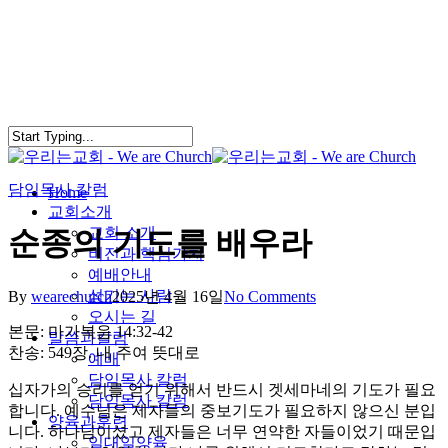
Skip
to
main
content
담임목사 칼럼
search
Menu
Home
교회소개
교회 소개
순종의 기도를 배우라
비전과 핵심가치
예배안내
섬기는 사람
By
wearechurch
2025년 4월 16일
No Comments
오시는 길
본문: 마가복음 14:32-42
말씀과칼럼
찬송: 549장. 내 주여 뜻대로
예배
담임목사 칼럼
십자가의 승리를 얻기 위해서 반드시 겟세마네의 기도가 필요
담임목사 칼럼
합니다. 예수님은 제자들의 중보기도가 필요하지 않으신 분입
양육과훈련
니다. 하나님이셨고 제자들은 너무 연약한 자들이었기 때문입
일대일양육