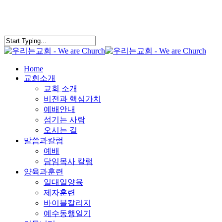
Skip
to
main
content
search
Menu
Home
교회소개
교회 소개
비전과 핵심가치
예배안내
섬기는 사람
오시는 길
말씀과칼럼
예배
담임목사 칼럼
양육과훈련
일대일양육
제자훈련
바이블칼리지
예수동행일기