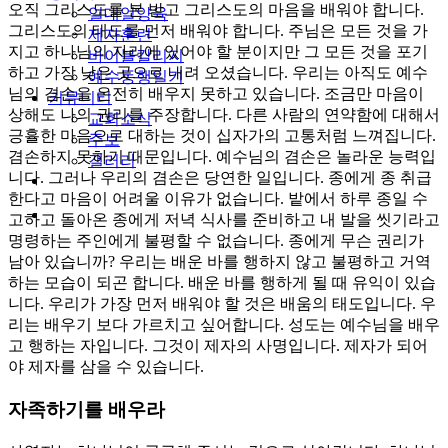
오직 그리스도를 본 받고 그리스도의 마음을 배워야 합니다.
일대일양육
그리스도의 태도를 먼저 배워야 합니다. 주님은 모든 것을 가
제자훈련
지고 하나님의 자리에 있어야 할 분이지만 그 모든 것을 포기
바이블칼리지
하고 가장 낮은 곳으로 내려 오셨습니다. 우리는 아직도 예수
예수동행일기
님의 겸손을 온전히 배우지 못하고 있습니다. 조금만 마음이
커뮤니티
상해도 나의 권리를 주장합니다. 다른 사람의 연약함에 대해서
교회소식
긍휼한 마음으로 대하는 것이 십자가의 고통처럼 느껴집니다.
주보
겸손하지 못하기 때문입니다. 예수님의 겸손은 놀라운 능력입
갤러리
니다. 그러나 우리의 겸손은 당연한 일입니다. 종에게 종 취급
youtube
soundcloud
한다고 마음이 어려울 이유가 없습니다. 밭에서 하루 종일 수
search
고하고 돌아온 종에게 저녁 식사를 준비하고 내 발을 씻기라고
명령하는 주인에게 불평할 수 없습니다. 종에게 무슨 권리가
남아 있습니까? 우리는 배운 바를 행하지 않고 불평하고 거역
하는 모습이 되곤 합니다. 배운 바를 행하게 될 때 유익이 있습
니다. 우리가 가장 먼저 배워야 할 것은 배움의 태도입니다. 우
리는 배우기 보다 가르치고 싶어합니다. 성도는 예수님을 배우
고 행하는 자입니다. 그것이 제자의 사명입니다. 제자가 되어
야 제자를 삼을 수 있습니다.
자족하기를 배우라