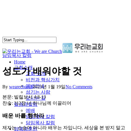
Skip
to
main
content
담임목사 칼럼
search
Menu
Home
교회소개
성도가 배워야할 것
교회 소개
비전과 핵심가치
예배안내
By
wearechurch
2023년 1월 19일
No Comments
섬기는 사람
본문: 빌립보서 4:8-13
오시는 길
찬송: 312장 너 하나님께 이끌리어
말씀과칼럼
예배
배운 바를 행하라
담임목사 칼럼
담임목사 칼럼
제자는 스승이 아니라 배우는 자입니다. 세상을 본 받지 말고
양육과훈련