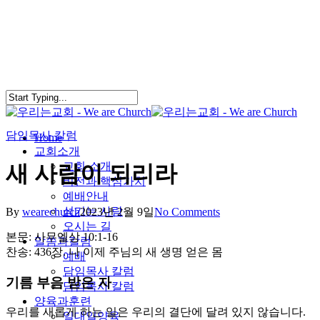
Skip
to
main
content
담임목사 칼럼
search
Menu
Home
교회소개
교회 소개
새 사람이 되리라
비전과 핵심가치
예배안내
섬기는 사람
By
wearechurch
2023년 2월 9일
No Comments
오시는 길
본문: 사무엘상 10:1-16
말씀과칼럼
찬송: 436장. 나 이제 주님의 새 생명 얻은 몸
예배
담임목사 칼럼
기름 부음 받은 자
담임목사 칼럼
양육과훈련
우리를 새롭게 하는 일은 우리의 결단에 달려 있지 않습니다.
일대일양육