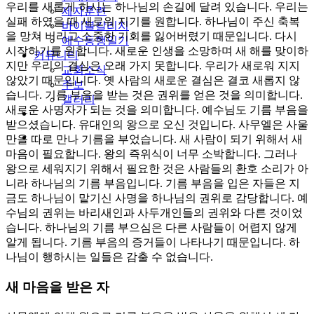
우리를 새롭게 하시는 하나님의 손길에 달려 있습니다. 우리는
제자훈련
실패 하였을 때 새로워 지기를 원합니다. 하나님이 주신 축복
바이블칼리지
을 망쳐 버리고 소중한 기회를 잃어버렸기 때문입니다. 다시
예수동행일기
시작하기를 원합니다. 새로운 인생을 소망하며 새 해를 맞이하
커뮤니티
지만 우리의 결심은 오래 가지 못합니다. 우리가 새로워 지지
교회소식
않았기 때문입니다. 옛 사람의 새로운 결심은 결코 새롭지 않
주보
습니다. 기름 부음을 받는 것은 권위를 얻은 것을 의미합니다.
갤러리
새로운 사명자가 되는 것을 의미합니다. 예수님도 기름 부음을
youtube
soundcloud
받으셨습니다. 유대인의 왕으로 오신 것입니다. 사무엘은 사울
search
만을 따로 만나 기름을 부었습니다. 새 사람이 되기 위해서 새
마음이 필요합니다. 왕의 즉위식이 너무 소박합니다. 그러나
왕으로 세워지기 위해서 필요한 것은 사람들의 환호 소리가 아
니라 하나님의 기름 부음입니다. 기름 부음을 입은 자들은 지
금도 하나님이 맡기신 사명을 하나님의 권위로 감당합니다. 예
수님의 권위는 바리새인과 사두개인들의 권위와 다른 것이었
습니다. 하나님의 기름 부으심은 다른 사람들이 어렵지 않게
알게 됩니다. 기름 부음의 증거들이 나타나기 때문입니다. 하
나님이 행하시는 일들은 감출 수 없습니다.
새 마음을 받은 자