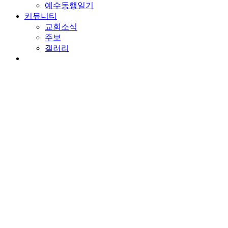
예수동행일기
커뮤니티
교회소식
주보
갤러리
youtube
soundcloud
search
담임목사 칼럼
사명자가 되는 비결
By
wearechurch
2021년 4월 14일
No Comments
본문: 출 4:24-31
찬송: 320장. 나의 죄를 정케 하사
하나님 앞에 서다
하나님의 사명자가 되기 위해서 먼저 하나님 앞에 서는 것을 배