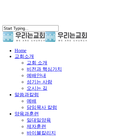
search
Menu
Home
교회소개
교회 소개
비전과 핵심가치
예배안내
섬기는 사람
오시는 길
말씀과칼럼
예배
담임목사 칼럼
양육과훈련
일대일양육
제자훈련
바이블칼리지