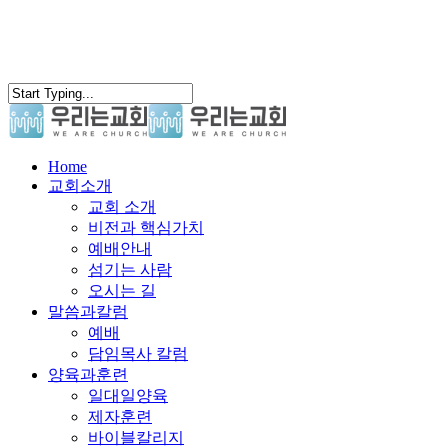
search
Menu
Home
교회소개
교회 소개
비전과 핵심가치
예배안내
섬기는 사람
오시는 길
말씀과칼럼
예배
담임목사 칼럼
양육과훈련
일대일양육
제자훈련
바이블칼리지