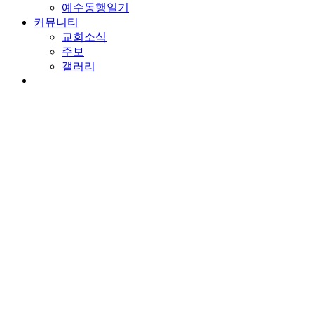
예수동행일기
커뮤니티
교회소식
주보
갤러리
youtube
soundcloud
search
담임목사 칼럼
비로소 시작되는 천국
By
wearechurch
2021년 1월 19일
No Comments
본문: 마 4:1-11
찬송: 325장. 예수가 함께 계시니
사람을 부르시는 예수님
예수님의 귀한 동역자인 세례요한이 옥에 갇혔다는 소식이 들려