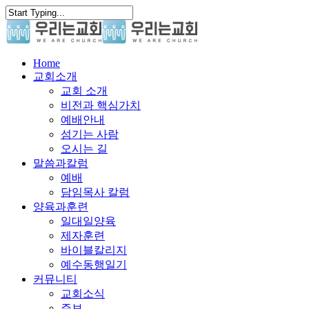
Skip
to
main
content
search
Menu
Home
교회소개
교회 소개
비전과 핵심가치
예배안내
섬기는 사람
오시는 길
말씀과칼럼
예배
담임목사 칼럼
양육과훈련
일대일양육
제자훈련
바이블칼리지
예수동행일기
커뮤니티
교회소식
주보