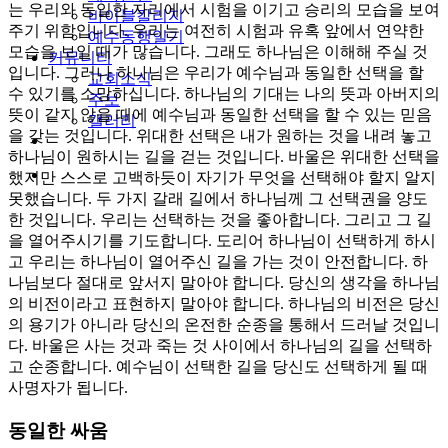
는 우리와 동일한 자리에서 시험을 이기고 승리의 모습을 보여
바이블칼리지
주기 위함입니다. 우리는 여전히 시험과 유혹 앞에서 연약한
예수동행일기
모습을 보일 때가 많습니다. 그래도 하나님은 이해해 주실 것
커뮤니티
입니다. 그러나 하나님은 우리가 예수님과 동일한 선택을 할
교회소식
수 있기를 소망하십니다. 하나님의 기대는 나의 뜻과 아버지의
주보
뜻이 같지 않을 때에 예수님과 동일한 선택을 할 수 있는 믿음
갤러리
을 갖는 것입니다. 위대한 선택은 내가 원하는 것을 내려 놓고
youtube
soundcloud
하나님이 원하시는 길을 걷는 것입니다. 바울은 위대한 선택을
search
했지만 스스로 고백하듯이 자기가 무엇을 선택해야 할지 알지
못했습니다. 두 가지 갈래 길에서 하나님께 그 선택권을 양도
한 것입니다. 우리는 선택하는 것을 좋아합니다. 그리고 그 길
을 열어주시기를 기도합니다. 도리어 하나님이 선택하게 하시
고 우리는 하나님이 열어주신 길을 가는 것이 안전합니다. 하
나님보다 절대로 앞서지 말아야 합니다. 당신의 생각을 하나님
의 비전이라고 표현하지 말아야 합니다. 하나님의 비전은 당신
의 용기가 아니라 당신의 온전한 순종을 통해서 드러날 것입니
다. 바울은 사는 것과 죽는 것 사이에서 하나님의 길을 선택하
고 순종합니다. 예수님이 선택한 길을 당신도 선택하게 될 때
사명자가 됩니다.
동일한 싸움