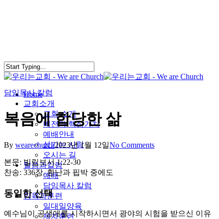
Skip
to
main
content
담임목사 칼럼
search
Menu
Home
교회소개
교회 소개
복음에 합당한 삶
비전과 핵심가치
예배안내
섬기는 사람
By
wearechurch
2023년 1월 12일
No Comments
오시는 길
본문: 빌립보서 1:22-30
말씀과칼럼
찬송: 336장. 환난과 핍박 중에도
예배
담임목사 칼럼
동일한 선택
양육과훈련
일대일양육
예수님이 공생애를 시작하시면서 광야의 시험을 받으신 이유
제자훈련