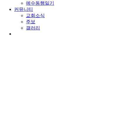
예수동행일기
커뮤니티
교회소식
주보
갤러리
youtube
soundcloud
search
담임목사 칼럼
버리고 따르라
By
wearechurch
2024년 6월 7일
No Comments
본문: 베드로전서 4:1-11
찬송: 436장. 나 이제 주님의 새 생명 얻은 몸
육체의 남은 때를 사는 법
우리는 지금도 은혜의 한 가운데 서 있다는 사실을 알지 못하고