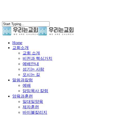
search
Menu
Home
교회소개
교회 소개
비전과 핵심가치
예배안내
섬기는 사람
오시는 길
말씀과칼럼
예배
담임목사 칼럼
양육과훈련
일대일양육
제자훈련
바이블칼리지