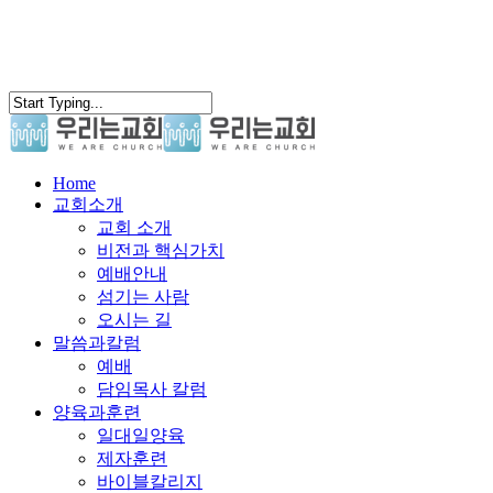
search
Menu
Home
교회소개
교회 소개
비전과 핵심가치
예배안내
섬기는 사람
오시는 길
말씀과칼럼
예배
담임목사 칼럼
양육과훈련
일대일양육
제자훈련
바이블칼리지