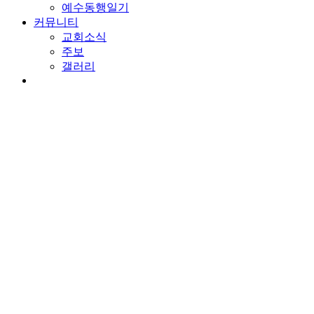
예수동행일기
커뮤니티
교회소식
주보
갤러리
youtube
soundcloud
search
담임목사 칼럼
바벨론이 무너질 때
By
wearechurch
2020년 10월 27일
11월 1st, 2020
No Comments
본문: 예레미야 51:41-53
찬송: 70장 피난처 있으니
소문으로 두려워 말라
세상에서 성공한 사람들은 하늘을 찌를듯한 곳에 거합니다. 그곳