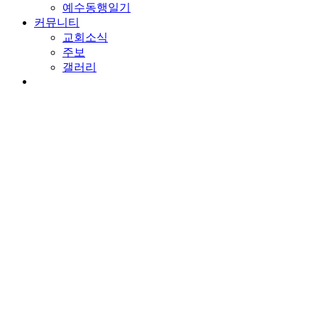
예수동행일기
커뮤니티
교회소식
주보
갤러리
youtube
soundcloud
search
담임목사 칼럼
믿음의 증거
By
wearechurch
2022년 2월 10일
No Comments
본문: 눅 11:29-36
찬송: 381장. 나 캄캄한 밤 죄의 길에
표적을 구하는 세대
기적이 믿음을 얻는데 도움을 줄 수도 있습니다. 믿음의 사람들