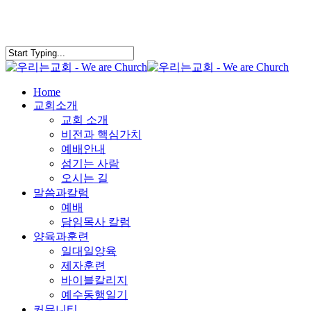
search
Menu
Home
교회소개
교회 소개
비전과 핵심가치
예배안내
섬기는 사람
오시는 길
말씀과칼럼
예배
담임목사 칼럼
양육과훈련
일대일양육
제자훈련
바이블칼리지
예수동행일기
커뮤니티