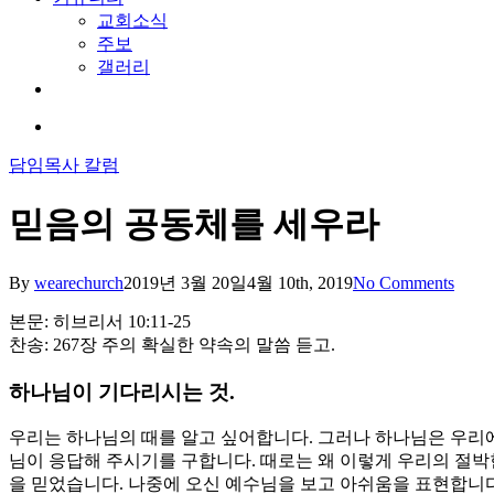
교회소식
주보
갤러리
youtube
soundcloud
search
담임목사 칼럼
믿음의 공동체를 세우라
By
wearechurch
2019년 3월 20일
4월 10th, 2019
No Comments
본문: 히브리서 10:11-25
찬송: 267장 주의 확실한 약속의 말씀 듣고.
하나님이 기다리시는 것.
우리는 하나님의 때를 알고 싶어합니다. 그러나 하나님은 우리에
님이 응답해 주시기를 구합니다. 때로는 왜 이렇게 우리의 절박
을 믿었습니다. 나중에 오신 예수님을 보고 아쉬움을 표현합니다