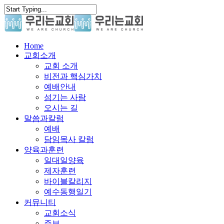
Skip
to
main
content
search
Menu
Home
교회소개
교회 소개
비전과 핵심가치
예배안내
섬기는 사람
오시는 길
말씀과칼럼
예배
담임목사 칼럼
양육과훈련
일대일양육
제자훈련
바이블칼리지
예수동행일기
커뮤니티
교회소식
주보