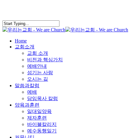
search
Menu
Home
교회소개
교회 소개
비전과 핵심가치
예배안내
섬기는 사람
오시는 길
말씀과칼럼
예배
담임목사 칼럼
양육과훈련
일대일양육
제자훈련
바이블칼리지
예수동행일기
커뮤니티