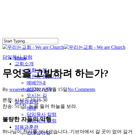
Skip
to
main
content
담임목사 칼럼
search
Menu
Home
교회소개
교회 소개
무엇을 고발하려 하는가?
비전과 핵심가치
예배안내
섬기는 사람
By
wearechurch
2021년 9월 15일
No Comments
오시는 길
본문: 사사기 19:16-30
말씀과칼럼
찬송: 515장. 눈을 들어 하늘을 보라.
예배
담임목사 칼럼
불량한 자들의 악행
담임목사 칼럼
양육과훈련
하나님이 천사를 보내셨습니다. 기브아에서 갈 곳이 없어 길거
일대일양육