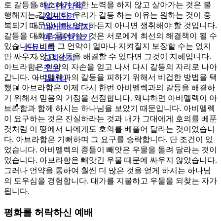
로 갈등을 해소하기 위한 노력을 하지 않고 살아가는 것은 불
일대일양육
행해지는 길입니다. 우리가 갈등 하는 이유는 원하는 것이 중
제자훈련
복되기 때문입니다. 양보하든지 아니면 쟁취해야 할 것입니다.
바이블칼리지
갈등을 대화로 풀어가는 것은 서로에게 최선의 해결책이 될 수
예수동행일기
있습니다. 비록 그 언약이 얼마나 지켜질지 보장할 수는 없지
커뮤니티
만 싸우지 않고 갈등을 해결할 수 있다면 그것이 지혜입니다.
교회소식
아브라함은 언약의 자손을 얻고 나서 다시 갈등의 자리로 나아
주보
갑니다. 아비멜렉과의 갈등을 피하기 위해서 비겁한 방법을 택
갤러리
youtube
soundcloud
했던 아브라함은 이제 다시 한번 아비멜렉과의 갈등을 해결하
기 위해서 믿음의 거점을 선점합니다. 왜냐하면 아비멜렉이 아
search
브라함과 함께 하시는 하나님을 보았기 때문입니다. 아비멜렉
이 요구하는 것은 진실하라는 것과 내가 그대에게 호의를 베푼
것처럼 이 땅에서 나에게도 호의를 베풀어 달라는 것이었습니
다. 아브라함은 기뻐하며 그 요구를 승락합니다. 단 조건이 있
었습니다. 아비멜렉의 종들이 빼앗은 우물을 돌려 달라는 것이
었습니다. 아브라함은 빼앗긴 우물 때문에 싸우지 않았습니다.
그러나 언약을 통하여 훨씬 더 많은 것을 얻게 하시는 하나님
의 도우심을 경험합니다. 대가를 지불하고 우물을 되찾는 자가
됩니다.
평화를 허락하신 예배