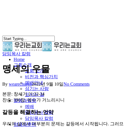
Skip
to
main
content
담임목사 칼럼
search
Menu
Home
교회소개
맹세의 우물
교회 소개
비전과 핵심가치
예배안내
By
wearechurch
2022년 9월 10일
No Comments
섬기는 사람
본문: 창세기 21:22-34
오시는 길
찬송: 390장. 예수가 거느리시니
말씀과칼럼
예배
갈등을 해결하는 언약
담임목사 칼럼
담임목사 칼럼
우리의 삶에서 대부분의 문제는 갈등에서 시작됩니다. 그러므
양육과훈련