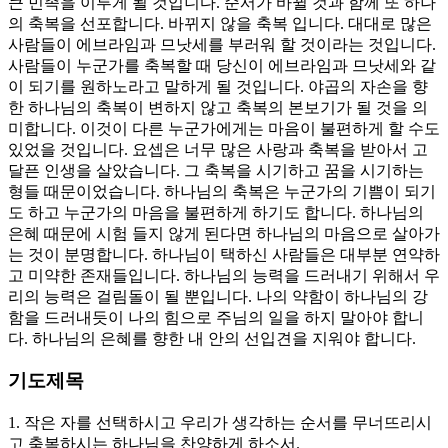
큰 민족을 이루게 될 것입니다. 순서가 바뀔 것과 함께 또 하나
의 축복을 선포합니다. 바뀌지 않을 축복 입니다. 대대로 많은
사람들이 에브라임과 므낫세를 부러워 할 것이라는 것입니다.
사람들이 누군가를 축복할 때 당신이 에브라임과 므낫세와 같
이 되기를 원하노라고 말하게 될 것입니다. 야곱의 자손을 향
한 하나님의 축복이 변하지 않고 축복의 본보기가 될 것을 의
미합니다. 이것이 다른 누군가에게는 마음이 불편하게 할 수도
있었을 것입니다. 요셉은 너무 많은 사랑과 축복을 받아서 고
달픈 인생을 살았습니다. 그 축복을 시기하고 꿈을 시기하는
형들 때문이었습니다. 하나님의 축복은 누군가의 기쁨이 되기
도 하고 누군가의 마음을 불편하게 하기도 합니다. 하나님의
은혜 때문에 시험 들지 않게 된다면 하나님의 마음으로 살아가
는 것이 분명합니다. 하나님이 택하신 사람들은 대부분 연약하
고 미약한 존재들입니다. 하나님의 능력을 드러내기 위해서 우
리의 능력은 걸림돌이 될 뿐입니다. 나의 약함이 하나님의 강
함을 드러내듯이 나의 힘으로 주님의 일을 하지 말아야 합니
다. 하나님의 은혜를 향한 내 안의 선입견을 지워야 합니다.
기도제목
1. 작은 자를 선택하시고 우리가 생각하는 순서를 무너뜨리시
고 축복하시는 하나님을 찬양하게 하소서.