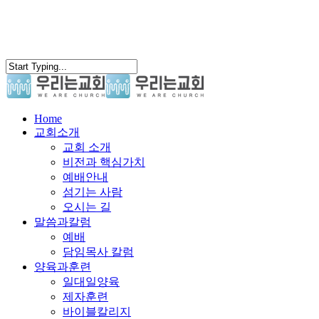
search
Menu
Home
교회소개
교회 소개
비전과 핵심가치
예배안내
섬기는 사람
오시는 길
말씀과칼럼
예배
담임목사 칼럼
양육과훈련
일대일양육
제자훈련
바이블칼리지