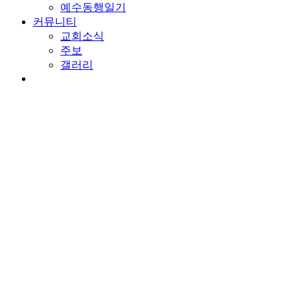
예수동행일기
커뮤니티
교회소식
주보
갤러리
youtube
soundcloud
search
담임목사 칼럼
링 밖으로 나가지 말라
By
wearechurch
2023년 3월 13일
No Comments
본문: 사무엘상 22:1-10
찬송: 447장. 이 세상 끝 날까지
아둘람에 모인 사람들과 다윗
인생의 여정에서 막다른 골목을 만날 때가 있습니다. 다윗이 