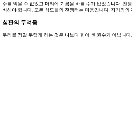
예수동행일기
커뮤니티
교회소식
주보
갤러리
youtube
soundcloud
search
담임목사 칼럼
두려움을 이기는 길
By
wearechurch
2020년 12월 7일
12월 9th, 2020
No Comments
본문: 다니엘 10:1-9
찬송: 364장 내 기도하는 그 시간
전쟁의 두려움
절제는 자기를 위한 훈련입니다. 그 훈련이 다른 사람도 유익하