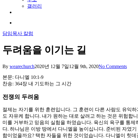
search
Menu
Home
교회소개
교회 소개
비전과 핵심가치
예배안내
섬기는 사람
오시는 길
말씀과칼럼
예배
담임목사 칼럼
양육과훈련
일대일양육
제자훈련
바이블칼리지