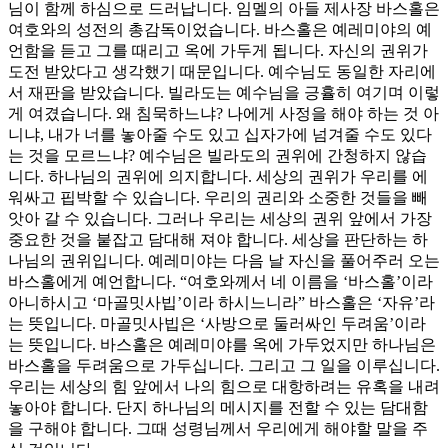
님이 함께 하심으로 드러납니다. 임멜의 아들 제사장 바스홀은
여호와의 성전의 총감독이었습니다. 바스홀은 예레미야의 예
언함을 듣고 그를 때리고 옥에 가두게 됩니다. 자신의 권위가
도전 받았다고 생각했기 때문입니다. 예수님도 동일한 자리에
서 재판을 받았습니다. 빌라도는 예수님을 긍휼히 여기며 이렇
게 여겼습니다. 왜 침묵하느냐? 나에게 사정을 해야 하는 것 아
니냐, 내가 너를 놓아줄 수도 있고 십자가에 넘겨줄 수도 있다
는 것을 모르느냐? 예수님은 빌라도의 권위에 간청하지 않습
니다. 하나님의 권위에 의지합니다. 세상의 권위가 우리를 에
워싸고 핍박할 수 있습니다. 우리의 권리와 소중한 것들을 빼
앗아 갈 수 있습니다. 그러나 우리는 세상의 권위 앞에서 가장
중요한 것을 붙잡고 담대해 져야 합니다. 세상을 판단하는 하
나님의 권위입니다. 예레미야는 다음 날 자신을 풀어주러 오는
바스홀에게 예언합니다. “여호와께서 네 이름을 ‘바스홀’이라
아니하시고 ‘마골밋사빕’이라 하시느니라” 바스홀은 ‘자유’라
는 뜻입니다. 마골밋사빕은 ‘사방으로 둘러싸인 두려움’이라
는 뜻입니다. 바스홀은 예레미야를 옥에 가두었지만 하나님은
바스홀을 두려움으로 가두십니다. 그리고 그 일을 이루십니다.
우리는 세상의 힘 앞에서 나의 힘으로 대항하려는 유혹을 내려
놓아야 합니다. 단지 하나님의 메시지를 전할 수 있는 담대함
을 구해야 합니다. 그때 성령님께서 우리에게 해야할 말을 주