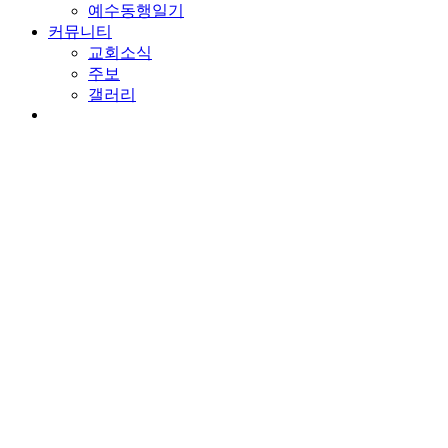
예수동행일기
커뮤니티
교회소식
주보
갤러리
youtube
soundcloud
search
담임목사 칼럼
도둑같이 임하게 될 그날
By
wearechurch
2019년 11월 28일
No Comments
본문: 요한계시록 16:10-21
찬송: 176장 주 어느 때 다시 오실는지.
고통을 원하는 사람은 아무도 없습니다. 그러나 살기 위해서 필
은 치료제는 더 큰 고통과 싸우기 위해서 육체를 연단시키는 것
문에 큰 고통을 경험하게 될 것입니다. 차라리 자신의 혀를 깨