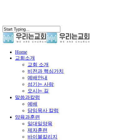
search
Menu
Home
교회소개
교회 소개
비전과 핵심가치
예배안내
섬기는 사람
오시는 길
말씀과칼럼
예배
담임목사 칼럼
양육과훈련
일대일양육
제자훈련
바이블칼리지