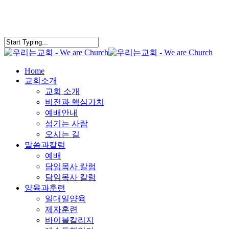
Skip
to
main
content
search
Menu
Home
교회소개
교회 소개
비전과 핵심가치
예배안내
섬기는 사람
오시는 길
말씀과칼럼
예배
담임목사 칼럼
담임목사 칼럼
양육과훈련
일대일양육
제자훈련
바이블칼리지