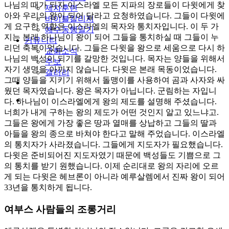
나님의 때가 되자 이스라엘 모든 지파의 장로들이 다윗에게 찾
제자훈련
아와 우리의 왕이 되어 달라고 요청하였습니다. 그들이 다윗에
바이블칼리지
게 요구한 역할은 이스라엘의 목자와 통치자입니다. 이 두 가
예수동행일기
지는 본래 하나님이 왕이 되어 그들을 통치하실 때 그들이 누
커뮤니티
리던 축복이었습니다. 그들은 다윗을 왕으로 세움으로 다시 하
교회소식
나님의 백성이 되기를 갈망한 것입니다. 목자는 양들을 위해서
주보
자기 생명을 아끼지 않습니다. 다윗은 본래 목동이었습니다.
갤러리
그때 양들을 지키기 위해서 돌맹이를 사용하여 곰과 사자와 싸
youtube
soundcloud
웠던 목자였습니다. 왕은 목자가 아닙니다. 군림하는 자입니
search
다. 하나님이 이스라엘에게 왕의 제도를 설명해 주셨습니다.
너희가 내게 구하는 왕의 제도가 어떤 것인지 알고 있느냐고.
그들은 왕에게 가장 좋은 땅과 열매를 상납하고 그들의 딸과
아들을 왕의 종으로 바쳐야 한다고 말해 주었습니다. 이스라엘
의 통치자가 사라졌습니다. 그들에게 지도자가 필요했습니다.
다윗은 준비되어진 지도자였기 때문에 백성들도 기쁨으로 그
의 통치를 받기 원했습니다. 이제 순리대로 왕의 자리에 오르
게 되는 다윗은 헤브론이 아니라 예루살렘에서 진짜 왕이 되어
33년을 통치하게 됩니다.
여부스 사람들의 조롱거리