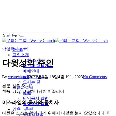
Skip
to
main
content
담임목사 칼럼
search
Menu
Home
교회소개
교회 소개
다윗성의 주인
비전과 핵심가치
예배안내
섬기는 사람
By
wearechurch
2023년 4월 18일
4월 19th, 2023
No Comments
오시는 길
본문: 삼하 5:1-12
말씀과칼럼
찬송: 312장. 너 하나님께 이끌리어
예배
담임목사 칼럼
이스라엘의 목자와 통치자
담임목사 칼럼
양육과훈련
다윗은 스스로 왕이 되기 위해서 나팔을 불지 않았습니다. 하
일대일양육