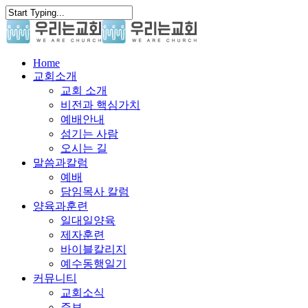
Skip
to
main
content
search
Menu
Home
교회소개
교회 소개
비전과 핵심가치
예배안내
섬기는 사람
오시는 길
말씀과칼럼
예배
담임목사 칼럼
양육과훈련
일대일양육
제자훈련
바이블칼리지
예수동행일기
커뮤니티
교회소식
주보