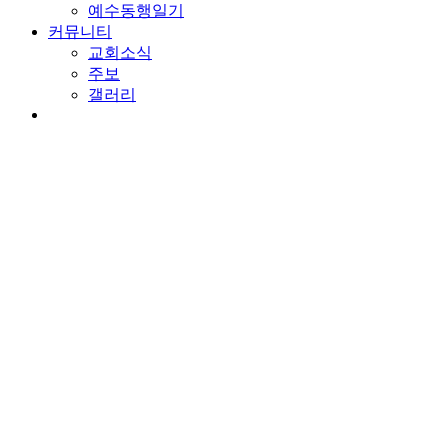
예수동행일기
커뮤니티
교회소식
주보
갤러리
youtube
soundcloud
search
담임목사 칼럼
누구에게 손을 뻗을 것인가
By
wearechurch
2021년 4월 26일
No Comments
본문: 출 9:27-35
찬송: 67장. 영광의 왕께 다 경배하며
악인의 회개
회개는 하나님의 은혜를 부르는 행위입니다. 악인이 회개해도 하