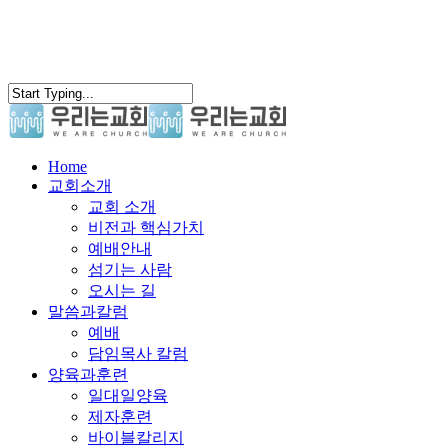
search
Menu
Home
교회소개
교회 소개
비전과 핵심가치
예배안내
섬기는 사람
오시는 길
말씀과칼럼
예배
담임목사 칼럼
양육과훈련
일대일양육
제자훈련
바이블칼리지