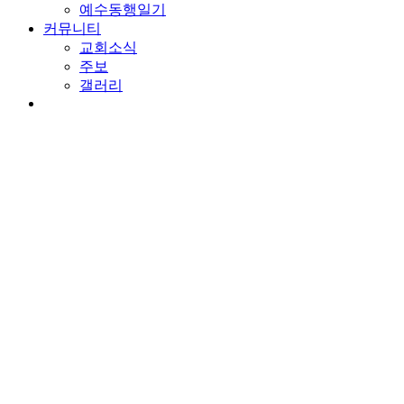
예수동행일기
커뮤니티
교회소식
주보
갤러리
youtube
soundcloud
search
담임목사 칼럼
누가 당신을 위협하는가
By
wearechurch
2025년 3월 7일
No Comments
본문: 요한복음 19:1-13
찬송: 151장. 만왕의 왕 내 주께서
빌라도는 위협받고 있었습니다. 자기가 알고 있는 진실을 지켜
라바였습니다. 그렇게 예수님을 내어 주고 예수님은 죄인의 자리
쩌면 그 일은 단지 골고다에서만 이뤄진 일은 아닐 겁니다. 
색 옷을 입히고 가시 면류관을 씌우고 만세를 외치며 스스로를