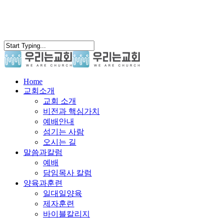
search
Menu
Home
교회소개
교회 소개
비전과 핵심가치
예배안내
섬기는 사람
오시는 길
말씀과칼럼
예배
담임목사 칼럼
양육과훈련
일대일양육
제자훈련
바이블칼리지