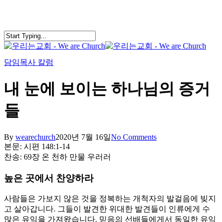
Skip
to
main
content
search
Menu
담임목사 칼럼
내 눈에 보이는 하나님의 증거
들
By
wearechurch
2020년 7월 16일
No Comments
본문: 시편 148:1-14
찬송: 69장 온 천하 만물 우러러
높은 곳에서 찬양하라
사람들은 가보지 않은 것을 정복하는 개척자의 발걸음에 빚지
고 살아갑니다. 그들이 발견한 위대한 발견들이 인류에게 수
많은 유익을 가져왔습니다. 믿음의 선배들에게서 동일한 유익