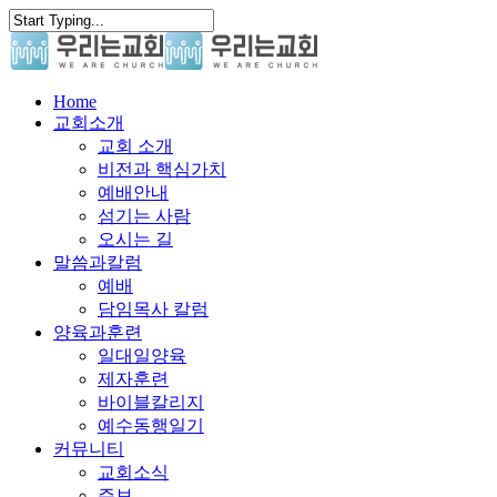
Skip
to
main
content
search
Menu
Home
교회소개
교회 소개
비전과 핵심가치
예배안내
섬기는 사람
오시는 길
말씀과칼럼
예배
담임목사 칼럼
양육과훈련
일대일양육
제자훈련
바이블칼리지
예수동행일기
커뮤니티
교회소식
주보