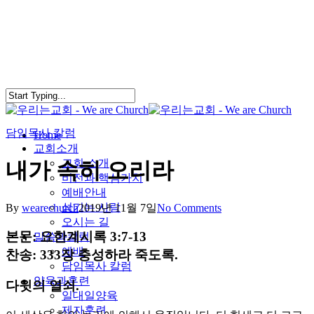
Skip
to
main
content
담임목사 칼럼
search
Menu
Home
교회소개
교회 소개
내가 속히 오리라
비전과 핵심가치
예배안내
섬기는 사람
By
wearechurch
2019년 11월 7일
No Comments
오시는 길
본문: 요한계시록 3:7-13
말씀과칼럼
예배
찬송: 333장 충성하라 죽도록.
담임목사 칼럼
양육과훈련
다윗의 열쇠.
일대일양육
제자훈련