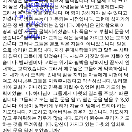
이 세상은 힘의 논리에 의해서 움직입니다. 더 힘세고 더 크고
바이블칼리지
더 높은 사람이 그렇지 않은 사람들을 억압하고 통제합니다.
예수동행일기
그래서 우리는 힘을 원합니다. 더 힘이 강해져야 살 수 있다고
커뮤니티
믿습니다. 생존 본능이 가동되는 시점입니다. 그런데 십자가의
교회소식
길은 정 반대로 승리하는 길입니다. 예수님은 연약함으로 이
주보
땅의 강한 자들을 굴복시키셨습니다. 죽음으로 부활의 문을 여
갤러리
셨습니다. 빌라델비아 교회는 작은 능력을 가지고 있는 교회였
youtube
soundcloud
습니다. 그러나 그들은 결코 작은 자들이 아니었습니다. 믿음
으로 승리한 교회입니다. 자칭 유대사람들이라고 말하는 사탄
search
의 집단이 그들에게 있었습니다. 사실은 거짓말 하는 자들이었
습니다. 빌라델비아 교회는 위기와 핍박을 당하지만 끝까지 인
내하는 교회였습니다. 그래서 예수님은 그들에게 약속하십니
다. 내가 속히 오리라. 인내의 말을 지키는 자들에게 시험이 닥
쳐도 하나님은 그들을 지켜주시겠다고 약속하십니다. 빌라델
비아 교회가 인내하고 믿음을 지킬 수 있었던 힘은 기도의 능
력이었습니다. 하나님이 그들에게 다윗의 열쇠를 주셨기 때문
입니다. 그들의 기도는 닫힌 문을 열고, 열린 문을 닫을 수 있었
습니다. 이것이 정확하게 우리가 지금 이 땅에서 드려야 하는
기도입니다. 기도하고 잊어버리는 경우가 있습니다. 기도하지
않고 두려워하는 경우가 많습니다. 도리어 원수는 우리가 기도
하는 것을 두려워합니다. 당신이 가지고 있는 다윗의 열쇠로
어떤 문을 열어 보았습니까?