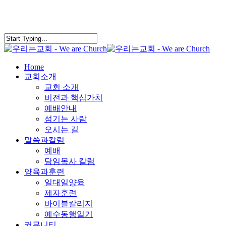
search
Menu
Home
교회소개
교회 소개
비전과 핵심가치
예배안내
섬기는 사람
오시는 길
말씀과칼럼
예배
담임목사 칼럼
양육과훈련
일대일양육
제자훈련
바이블칼리지
예수동행일기
커뮤니티