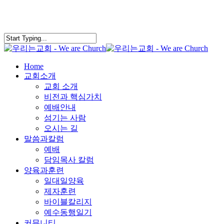
search
Menu
Home
교회소개
교회 소개
비전과 핵심가치
예배안내
섬기는 사람
오시는 길
말씀과칼럼
예배
담임목사 칼럼
양육과훈련
일대일양육
제자훈련
바이블칼리지
예수동행일기
커뮤니티