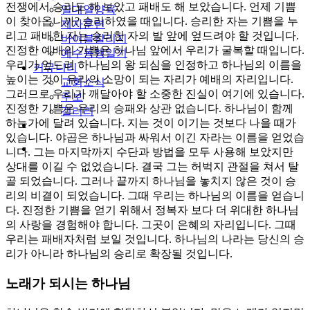
전쟁에서 승리도 해 보았고 패배도 해 보았습니다. 언제 기쁨
일대일양육
이 찾아옵니까? 승리하였을 때입니다. 승리한 자는 기쁨을 누
제자훈련
리고 패배한 자는 승리한 자의 발 앞에 엎드려야 할 것입니다.
바이블칼리지
진정한 예배의 기쁨은 하나님 앞에서 우리가 굴복할 때입니다.
예수동행일기
우리가 엎드려 하나님의 왕 되심을 인정하고 하나님의 이름을
커뮤니티
높이는 것이 우리의 소망이 되는 자리가 예배의 자리입니다.
교회소식
그러므로 우리가 깨달아야 할 소중한 진실이 여기에 있습니다.
주보
진정한 기쁨은 우리의 승패와 상관 없습니다. 하나님이 함께
갤러리
하는가에 달려 있습니다. 지는 것이 이기는 것보다 나을 때가
youtube
soundcloud
있습니다. 야곱은 하나님과 싸워서 이긴 자라는 이름을 얻었습
search
니다. 그는 마지막까지 수단과 방법을 모두 사용해 보았지만
상대를 이길 수 없었습니다. 결국 그는 허벅지 관절을 쳐서 탈
골 되었습니다. 그러나 끝까지 하나님을 놓치지 않은 것이 승
리의 비결이 되었습니다. 그때 우리는 하나님의 이름을 얻습니
다. 진정한 기쁨을 얻기 위해서 정복자 보다 더 위대한 하나님
의 사랑을 경험해야 합니다. 그곳이 은혜의 자리입니다. 그때
우리는 패배자처럼 보일 것입니다. 하나님의 나라는 당신의 승
리가 아니라 하나님의 승리로 확장될 것입니다.
노래가 되시는 하나님