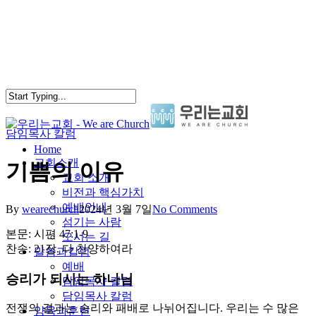
Skip
to
main
content
담임목사 칼럼
search
Menu
Home
교회소개
기쁨의 이유
교회 소개
비전과 핵심가치
예배안내
By
wearechurch
2024년 3월 7일
No Comments
섬기는 사람
본문: 시편 47:1-9
오시는 길
찬송: 21장. 다 찬양하여라
말씀과칼럼
예배
승리가 되시는 하나님
담임목사 칼럼
담임목사 칼럼
전쟁의 결과는 승리와 패배로 나뉘어집니다. 우리는 수 많은
양육과훈련