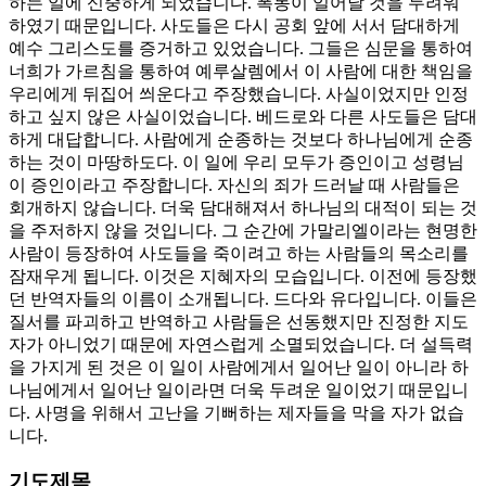
하는 일에 신중하게 되었습니다. 폭동이 일어날 것을 두려워
하였기 때문입니다. 사도들은 다시 공회 앞에 서서 담대하게
예수 그리스도를 증거하고 있었습니다. 그들은 심문을 통하여
너희가 가르침을 통하여 예루살렘에서 이 사람에 대한 책임을
우리에게 뒤집어 씌운다고 주장했습니다. 사실이었지만 인정
하고 싶지 않은 사실이었습니다. 베드로와 다른 사도들은 담대
하게 대답합니다. 사람에게 순종하는 것보다 하나님에게 순종
하는 것이 마땅하도다. 이 일에 우리 모두가 증인이고 성령님
이 증인이라고 주장합니다. 자신의 죄가 드러날 때 사람들은
회개하지 않습니다. 더욱 담대해져서 하나님의 대적이 되는 것
을 주저하지 않을 것입니다. 그 순간에 가말리엘이라는 현명한
사람이 등장하여 사도들을 죽이려고 하는 사람들의 목소리를
잠재우게 됩니다. 이것은 지혜자의 모습입니다. 이전에 등장했
던 반역자들의 이름이 소개됩니다. 드다와 유다입니다. 이들은
질서를 파괴하고 반역하고 사람들은 선동했지만 진정한 지도
자가 아니었기 때문에 자연스럽게 소멸되었습니다. 더 설득력
을 가지게 된 것은 이 일이 사람에게서 일어난 일이 아니라 하
나님에게서 일어난 일이라면 더욱 두려운 일이었기 때문입니
다. 사명을 위해서 고난을 기뻐하는 제자들을 막을 자가 없습
니다.
기도제목