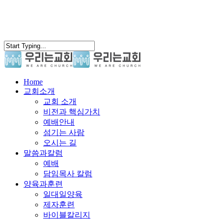
search
Menu
Home
교회소개
교회 소개
비전과 핵심가치
예배안내
섬기는 사람
오시는 길
말씀과칼럼
예배
담임목사 칼럼
양육과훈련
일대일양육
제자훈련
바이블칼리지