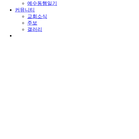
예수동행일기
커뮤니티
교회소식
주보
갤러리
youtube
soundcloud
search
담임목사 칼럼
기도의 응답
By
wearechurch
2019년 11월 15일
No Comments
본문: 요한계시록 8:1-13
찬송: 488장 이 몸의 소망 무언가.
침묵
일곱번째 인을 때자 하늘은 고요해 집니다. 침묵의 시간입니다.