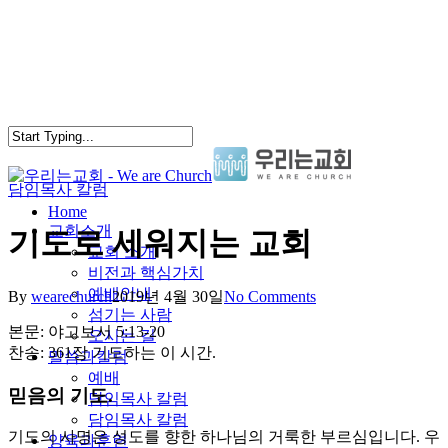
Skip
to
main
content
담임목사 칼럼
search
Menu
Home
교회소개
기도로 세워지는 교회
교회 소개
비전과 핵심가치
예배안내
By
wearechurch
2019년 4월 30일
No Comments
섬기는 사람
본문: 야고보서 5:13-20
오시는 길
찬송: 361장 기도하는 이 시간.
말씀과칼럼
예배
믿음의 기도.
담임목사 칼럼
담임목사 칼럼
기도의 사명은 성도를 향한 하나님의 거룩한 부르심입니다. 우
양육과훈련