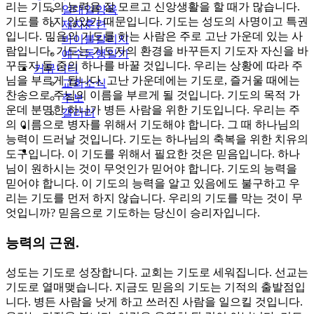
리는 기도의 능력을 잘 모르고 신앙생활을 할 때가 많습니다.
일대일양육
기도를 하지 않았기 때문입니다. 기도는 성도의 사명이고 특권
제자훈련
입니다. 믿음의 기도를 하는 사람은 주로 고난 가운데 있는 사
바이블칼리지
람입니다. 기도는 기도자의 환경을 바꾸든지 기도자 자신을 바
예수동행일기
꾸든지 둘 중의 하나를 바꿀 것입니다. 우리는 상황에 따라 주
커뮤니티
님을 부르게 됩니다. 고난 가운데에는 기도로, 즐거울 때에는
교회소식
찬송으로 주님의 이름을 부르게 될 것입니다. 기도의 목적 가
주보
운데 분명한 하나가 병든 사람을 위한 기도입니다. 우리는 주
갤러리
의 이름으로 병자를 위해서 기도해야 합니다. 그 때 하나님의
youtube
soundcloud
능력이 드러날 것입니다. 기도는 하나님의 축복을 위한 치유의
search
도구입니다. 이 기도를 위해서 필요한 것은 믿음입니다. 하나
님이 원하시는 것이 무엇인가 믿어야 합니다. 기도의 능력을
믿어야 합니다. 이 기도의 능력을 알고 있음에도 불구하고 우
리는 기도를 먼저 하지 않습니다. 우리의 기도를 막는 것이 무
엇입니까? 믿음으로 기도하는 당신이 승리자입니다.
능력의 근원.
성도는 기도로 성장합니다. 교회는 기도로 세워집니다. 선교는
기도로 열매맺습니다. 지금도 믿음의 기도는 기적의 출발점입
니다. 병든 사람을 낫게 하고 쓰러진 사람을 일으킬 것입니다.