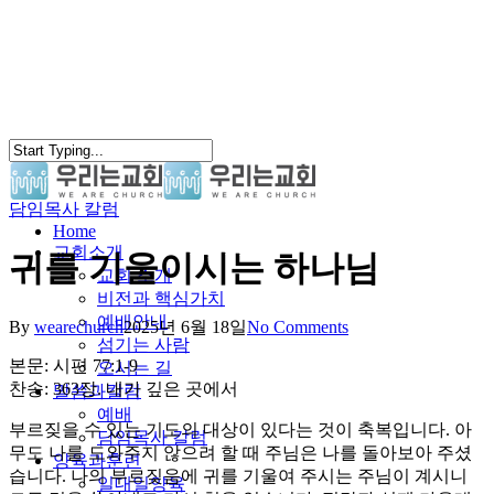
Skip
to
main
content
담임목사 칼럼
search
Menu
Home
교회소개
귀를 기울이시는 하나님
교회 소개
비전과 핵심가치
예배안내
By
wearechurch
2025년 6월 18일
No Comments
섬기는 사람
본문: 시편 77:1-9
오시는 길
찬송: 363장. 내가 깊은 곳에서
말씀과칼럼
예배
부르짖을 수 있는 기도의 대상이 있다는 것이 축복입니다. 아
담임목사 칼럼
무도 나를 도와주지 않으려 할 때 주님은 나를 돌아보아 주셨
양육과훈련
습니다. 나의 부르짖음에 귀를 기울여 주시는 주님이 계시니
일대일양육