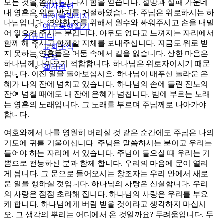
모든 것을 쏟아내고 다시 힘을 얻습니다. 절망과 실패 가운데
제자훈련
내 영혼은 위로 받기를 거절하였습니다. 주님은 위로하시는 하
바이블칼리지
나님입니다. 연약한 자를 위해서 원수와 싸워주시고 손을 내밀
예수동행일기
어 일으켜 주시는 분입니다. 아무도 없다고 느껴지는 자리에서
커뮤니티
함께 해 주시고 함께할 지체를 보내주십니다. 지금도 위로 받
교회소식
지 못하는 영혼들은 어둠 속에서 길을 잃습니다. 상한 마음은
주보
하나님께 나아오기 적합합니다. 하나님은 위로자이시기 때문
갤러리
입니다. 이전 일을 돌아보십시오. 하나님이 배푸신 놀라운 은
youtube
soundcloud
혜가 나의 잔에 넘치고 있습니다. 하나님의 손에 들린 진노의
search
잔이 넘칠 때에도 내 잔에 은혜가 넘칩니다. 밤에 부르는 노래
는 영혼의 노래입니다. 그 노래를 부르며 주님께로 나아가야
합니다.
여호와께서 나를 영원히 버리실 것 같은 순간에도 주님은 나의
기도에 귀를 기울이십니다. 주님은 말씀하시는 분이고 우리는
들어야 하는 자리에 서 있습니다. 주님이 들으실 때 우리는 기
쁨으로 전능하신 분과 함께 합니다. 우리의 마음에 문이 열리
게 됩니다. 그 문으로 들어오시는 창조자는 우리 안에서 새로
운 일을 행하실 것입니다. 하나님의 사랑은 신실합니다. 우리
의 사랑은 점점 초라해 집니다. 하나님의 사랑은 우리를 부요
케 합니다. 하나님에게 버림 받을 것이라고 생각하지 마십시
오. 그 생각의 뿌리는 어디에서 온 것일까요? 두려움입니다. 두