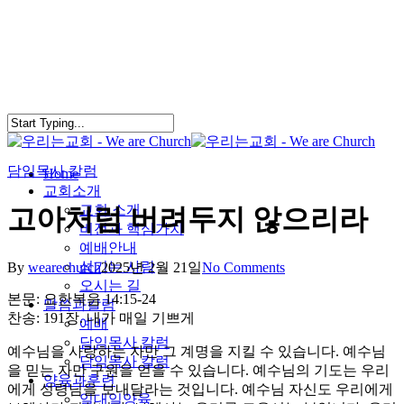
Skip
to
main
content
담임목사 칼럼
search
Menu
Home
교회소개
교회 소개
고아처럼 버려두지 않으리라
비전과 핵심가치
예배안내
섬기는 사람
By
wearechurch
2025년 2월 21일
No Comments
오시는 길
본문: 요한복음 14:15-24
말씀과칼럼
찬송: 191장. 내가 매일 기쁘게
예배
담임목사 칼럼
예수님을 사랑하는 자만 그 계명을 지킬 수 있습니다. 예수님
담임목사 칼럼
을 믿는 자만 구원을 얻을 수 있습니다. 예수님의 기도는 우리
양육과훈련
에게 성령님을 보내달라는 것입니다. 예수님 자신도 우리에게
일대일양육