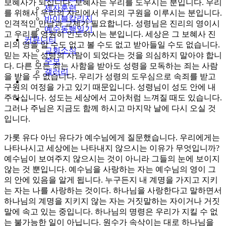
보혜사가 되십니다. 보혜사는 우리를 도우시는 분입니다. 우리
제자훈련
를 위해서 우리의 자리에서 우리의 구원을 이루시는 분입니다.
바이블칼리지
인격적인 만남과 교제가 필요합니다. 성령님은 진리의 영이시
예수동행일기
고 우리를 영원히 인도하시는 분입니다. 세상은 그 보혜사 진
커뮤니티
리의 영을 알 수도 없고 볼 수도 없고 받아들일 수도 없습니다.
교회소식
믿는 자는 성령의 사람이 되었다는 것을 의심하지 말아야 합니
주보
다. 다른 모든 죄는 사함을 받아도 성령을 모독하는 죄는 사람
갤러리
을 받을 수 없습니다. 우리가 성령의 도우심으로 속죄를 받고
youtube
soundcloud
구원의 여정을 가고 있기 때문입니다. 성령님이 성도 안에 내
주하십니다. 성도는 세상에서 고아처럼 느껴질 때도 있습니다.
search
그러나 주님은 지금도 함께 하시고 마지막 날에 다시 오실 것
입니다.
가롯 유다 아닌 유다가 예수님에게 질문했습니다. 우리에게는
나타나시고 세상에는 나타내지 않으시는 이유가 무엇입니까?
예수님이 보여주지 않으시는 것이 아니라 그들의 눈에 보이지
않는 것 뿐입니다. 예수님을 사랑하는 자는 예수님의 영이 그
의 안에 있음을 알게 됩니다. 누구든지 내 계명을 가지고 지키
는 자는 나를 사랑하는 것이다. 하나님을 사랑한다고 말하면서
하나님의 계명을 지키지 않는 자는 거짓말하는 자이거나 거짓
말에 속고 있는 중입니다. 하나님의 명령은 우리가 지킬 수 없
는 불가능한 일이 아닙니다. 원수가 속삭이는 대로 하나님을