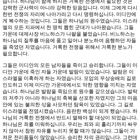
습니다. 하나님이 함께 하시는 거룩한 전쟁에서 필요한 것은
강력한 군사력이 아니라 강력한 믿음입니다. 이제 그에게 다시
한번 전쟁의 자리에 나아가라고 다시 명령하십니다. 미디안에
게 복수하는 것입니다. 그들은 하나님의 원수였습니다. 이스라
엘의 모든 지파에서 천 명씩 뽑힌 군대가 나아왔습니다. 그들
가운데 대제사장 비느하스가 나팔을 불었습니다. 비느하스는
하나님의 질투를 마음에 품고 일어나 분노하여 음행하던 자들
을 죽였던 자였습니다. 거룩한 전쟁을 위해서 거룩한 분노가
필요합니다.
그들은 미디안의 모든 남자들을 죽이고 승리합니다. 그들이 미
디안 가운데 죽인 자들 가운데 발람이 있었습니다. 발람은 이
스라엘을 미혹하게 하는 자였습니다. 모압의 우상숭배의 길로
인도하고 이제 미디안 가운데에서도 악한 영향을 끼치는 자였
습니다. 하나님은 발람을 죽임으로 원수를 갚으셨습니다. 발락
의 저주가 아니라 하나님의 축복을 선포한 자였지만 그의 마음
안에 있는 불의한 삯을 사모하던 탐욕이 있었습니다. 그 길로
이스라엘을 전염시켰습니다. 음란한 백성이 되게 했습니다. 하
나님의 거룩한 전쟁에서 반드시 멸해야 할 대상이 되었습니다.
하나님은 죄를 미워하십니다. 우리는 죄와 피 흘리기까지 싸우
지 않아서 참된 자유를 누리지 못할 때가 많습니다. 그들이 가
져온 전리품들이 많았습니다. 승리한 자의 권리입니다. 그런데